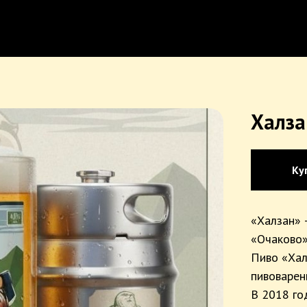
Халза
Ку
«Халзан»
«Очаково»
Пиво «Хал
пивоварен
В 2018 го