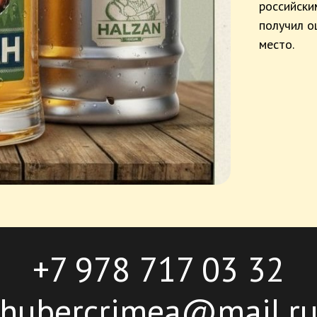
российски
получил о
место.
+7 978 717 03 32
hubercrimea@mail.r