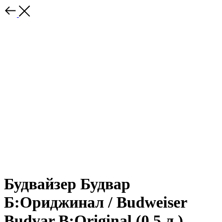
Будвайзер Будвар
Б:Ориджинал / Budweiser
Budvar B:Original (0,5 л.)