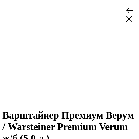
Варштайнер Премиум Верум
/ Warsteiner Premium Verum
ж/б (5,0 л.)